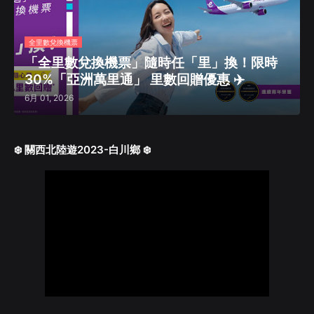
全里數兌換機票
「全里數兌換機票」隨時任「里」換！限時
30%「亞洲萬里通」 里數回贈優惠 ✈️
6月 01, 2026
❄️ 關西北陸遊2023-白川鄉 ❄️