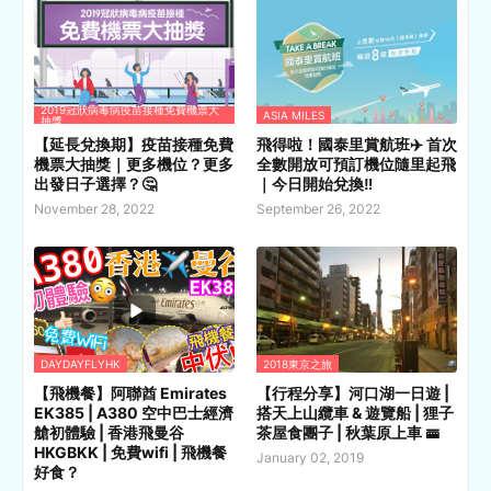
2019冠狀病毒病疫苗接種免費機票大
ASIA MILES
抽獎
【延長兌換期】疫苗接種免費
飛得啦！國泰里賞航班✈️ 首次
機票大抽獎｜更多機位？更多
全數開放可預訂機位隨里起飛
出發日子選擇？🤔
｜今日開始兌換‼️
November 28, 2022
September 26, 2022
DAYDAYFLYHK
2018東京之旅
【飛機餐】阿聯酋 Emirates
【行程分享】河口湖一日遊 |
EK385 | A380 空中巴士經濟
搭天上山纜車 & 遊覽船 | 狸子
艙初體驗 | 香港飛曼谷
茶屋食團子 | 秋葉原上車 🚟
HKGBKK | 免費wifi | 飛機餐
January 02, 2019
好食？