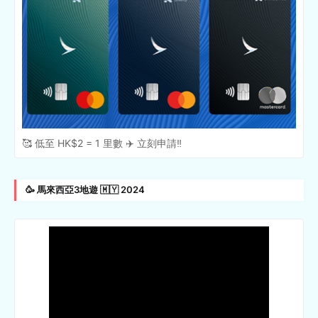
🥰 低至 HK$2 = 1 里數 ✈️ 立刻申請‼️
🥳 馬來西亞3地遊 🇲🇾 2024