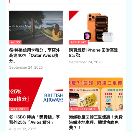
AVIOS
APPLE PAY
😱 轉換信用卡積分，享額外
購買最新 iPhone 回贈高達
高達40%「Qatar Avios積
8% 🥰
分」
September 24, 2025
September 24, 2025
ASIA MILES
AIRPORT EXPRESS
😍 HSBC 轉換「獎賞錢」享
港鐵歡慶回歸三重優惠！免費
額外25%「Avios 積分」
港鐵本地車程、機場快線免
費？！
August 02, 2025