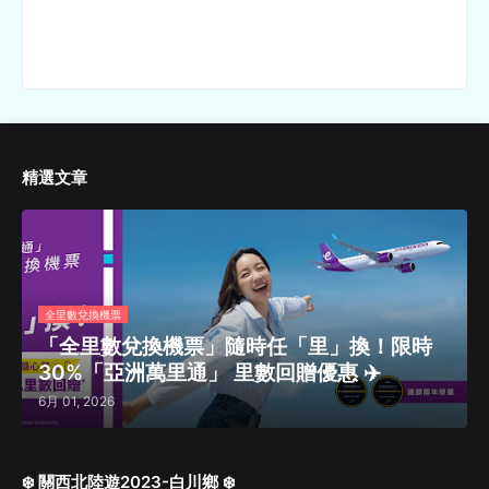
精選文章
全里數兌換機票
「全里數兌換機票」隨時任「里」換！限時
30%「亞洲萬里通」 里數回贈優惠 ✈️
6月 01, 2026
❄️ 關西北陸遊2023-白川鄉 ❄️