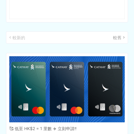
較新的
較舊
🥰 低至 HK$2 = 1 里數 ✈️ 立刻申請‼️