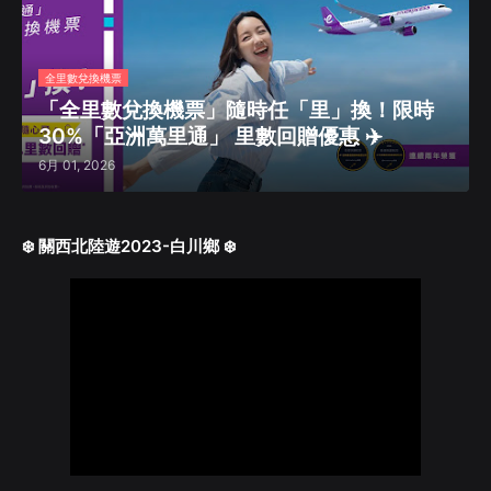
全里數兌換機票
「全里數兌換機票」隨時任「里」換！限時
30%「亞洲萬里通」 里數回贈優惠 ✈️
6月 01, 2026
❄️ 關西北陸遊2023-白川鄉 ❄️