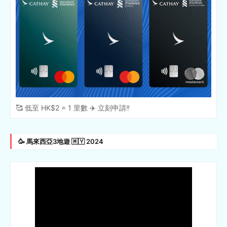
🥰 低至 HK$2 = 1 里數 ✈️ 立刻申請‼️
🥳 馬來西亞3地遊 🇲🇾 2024