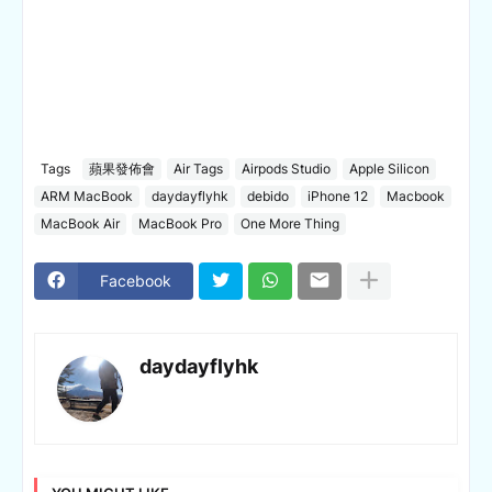
Tags
蘋果發佈會
Air Tags
Airpods Studio
Apple Silicon
ARM MacBook
daydayflyhk
debido
iPhone 12
Macbook
MacBook Air
MacBook Pro
One More Thing
Facebook
daydayflyhk