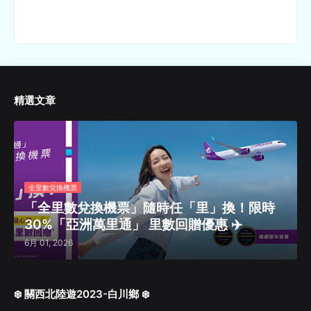
精選文章
全里數兌換機票
「全里數兌換機票」隨時任「里」換！限時
30%「亞洲萬里通」 里數回贈優惠 ✈️
6月 01, 2026
❄️ 關西北陸遊2023-白川鄉 ❄️