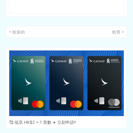
較新的
較舊
🥰 低至 HK$2 = 1 里數 ✈️ 立刻申請‼️