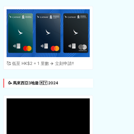
🥰 低至 HK$2 = 1 里數 ✈️ 立刻申請‼️
🥳 馬來西亞3地遊 🇲🇾 2024