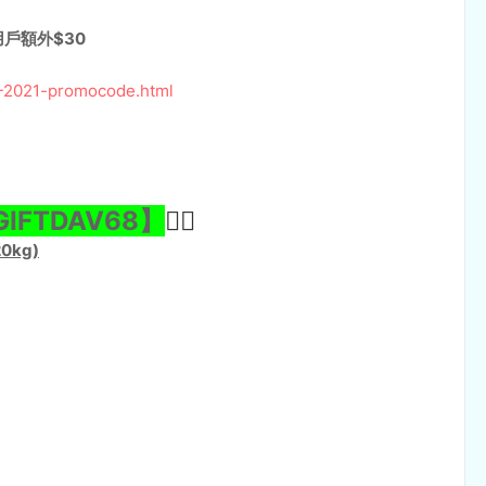
用戶額外$30
X-2021-promocode.html
GIFTDAV68】
👈🏻
0kg)