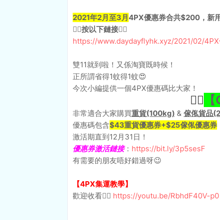
2021年2
月至3月
4PX優惠券合共$200，新
👇🏻按以下鏈接
👇🏻
https://www.daydayflyhk.xyz/2021/02/4P
雙11就到啦！又係淘寶既時候！
正所謂省得1蚊得1蚊😍
今次小編提供一個4PX優惠碼比大家！
【
👉🏻
非常適合大家購買
重貨(100kg)
&
傢俬貨品(2
優惠碼包含
$43重貨優惠券+$25傢俬優惠券
激活期直到12月31日！
優惠券激活鏈接
：
https://bit.ly/3p5sesF
有需要的朋友唔好錯過呀😉
【4PX集運教學】
歡迎收看👉🏻
https://youtu.be/RbhdF40V-p0