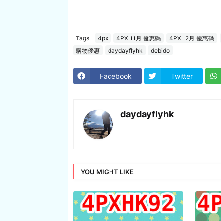
Tags
4px
4PX 11月 優惠碼
4PX 12月 優惠碼
購物優惠
daydayflyhk
debido
Facebook
Twitter
daydayflyhk
YOU MIGHT LIKE