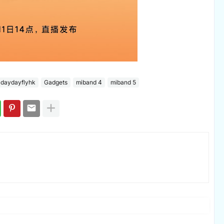
daydayflyhk
Gadgets
miband 4
miband 5