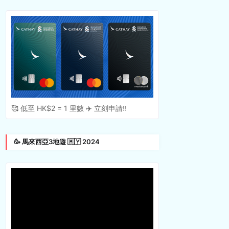
🥰 低至 HK$2 = 1 里數 ✈️ 立刻申請‼️
🥳 馬來西亞3地遊 🇲🇾 2024