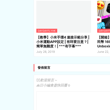
DAYDAYFLYHK
DAYDAY
【教學】小米手環4 連接示範分享 |
【開箱】
小米運動APP設定 | 有咩要注意？|
民幣 169 
簡單無難度！| ***有字幕***
Unboxi
July 28, 2019
June 22,
發佈留言
✍🏻歡迎留言～
🙏🏻小編會盡快回覆☺️