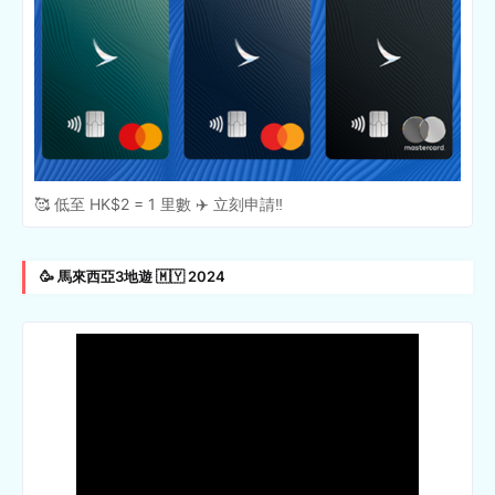
🥰 低至 HK$2 = 1 里數 ✈️ 立刻申請‼️
🥳 馬來西亞3地遊 🇲🇾 2024