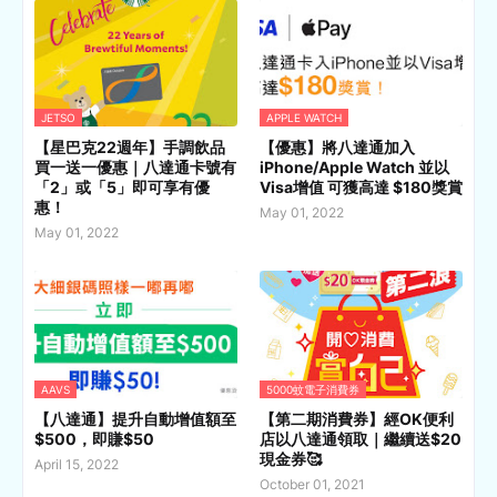
JETSO
APPLE WATCH
【星巴克22週年】手調飲品
【優惠】將八達通加入
買一送一優惠｜八達通卡號有
iPhone/Apple Watch 並以
「2」或「5」即可享有優
Visa增值 可獲高達 $180獎賞
惠！
May 01, 2022
May 01, 2022
AAVS
5000蚊電子消費券
【八達通】提升自動增值額至
【第二期消費券】經OK便利
$500，即賺$50
店以八達通領取｜繼續送$20
現金券🥰
April 15, 2022
October 01, 2021