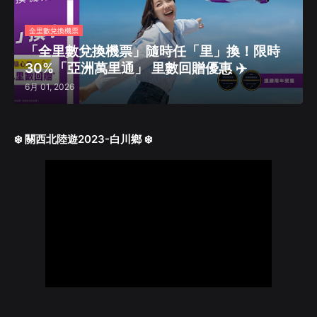
全里數兌換機票
「全里數兌換機票」隨時任「里」換！限時
30%「亞洲萬里通」 里數回贈優惠 ✈️
6月 01, 2026
❄️ 關西北陸遊2023-白川鄉 ❄️