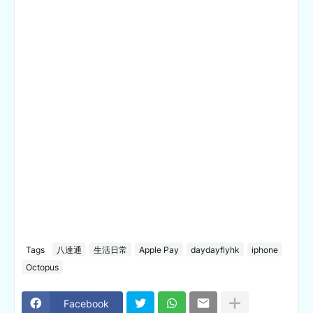
Tags
八達通
生活日常
Apple Pay
daydayflyhk
iphone
Octopus
Facebook