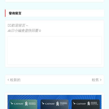
發佈留言
✍🏻歡迎留言～
🙏🏻小編會盡快回覆☺️
較新的
較舊