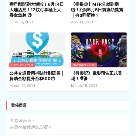
壽司郎開到大埔啦！6月14日
【提提你】MTR分就到期
大埔店見！12蚊可享極上大
啦！記得5月5日前換領獎賞
吞拿魚腩 😍
｜有d咩嘢換？
June 13, 2021
April 11, 2021
DAYDAYFLYHK
DAYDAYFLYHK
公共交通費用補貼計劃延長｜
《尋秦記》電影預告正式登
資助金額提升至$500😯
場！🎥🎬
March 17, 2021
March 16, 2021
發佈留言
✍🏻歡迎留言～
🙏🏻小編會盡快回覆☺️