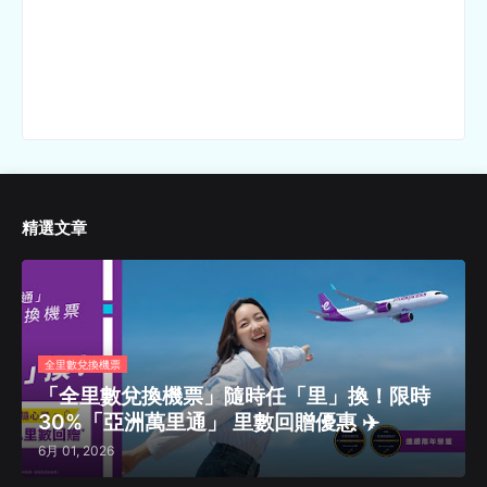
精選文章
全里數兌換機票
「全里數兌換機票」隨時任「里」換！限時
30%「亞洲萬里通」 里數回贈優惠 ✈️
6月 01, 2026