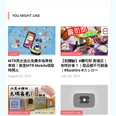
YOU MIGHT LIKE
JETSO
DAYDAYFLYHK
MTR再次送出免費本地單程
【初體驗】#壽司郎 黃埔店｜
車程！留意MTR Mobile領取
有咩好食？｜甜品都不可錯過
時間⚠️
｜#Sushiro #スシロー
August 05, 2021
July 04, 2021
DAYDAYFLYHK
DAYDAYFLYHK