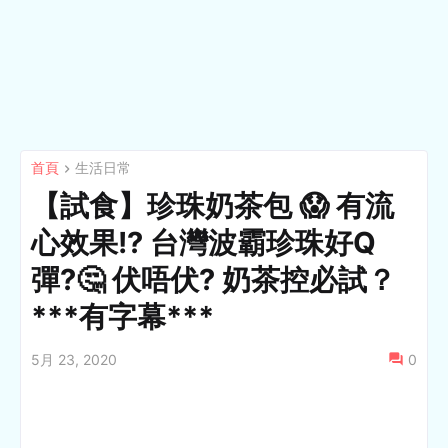
首頁
生活日常
【試食】珍珠奶茶包 😱 有流
心效果!? 台灣波霸珍珠好Q
彈?🤔 伏唔伏? 奶茶控必試？
***有字幕***
5月 23, 2020
0