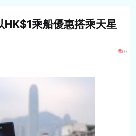
HK$1乘船優惠搭乘天星
0