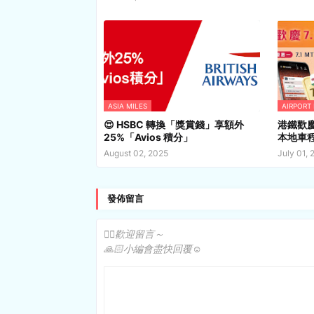
ASIA MILES
AIRPORT
😍 HSBC 轉換「獎賞錢」享額外
港鐵歡
25%「Avios 積分」
本地車
August 02, 2025
July 01, 
發佈留言
✍🏻歡迎留言～
🙏🏻小編會盡快回覆☺️