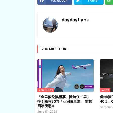
Facebook
Twitter
daydayflyhk
YOU MIGHT LIKE
ASIA MILES
AVIOS
「全里數兌換機票」隨時任「里」
😱 轉
換！限時30%「亞洲萬里通」 里數
40%「Q
回贈優惠 ✈️
Septembe
June 01, 2026