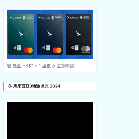
🥰 低至 HK$2 = 1 里數 ✈️ 立刻申請‼️
🥳 馬來西亞3地遊 🇲🇾 2024