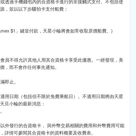
體卡或透過手機錢包內的合資格卡進行的非接觸式支付。不包括使
源，並以以下步驟拍卡支付船費：
x $1」鍵並付款，天星小輪將會如常收取原價船費。)
格卡會員不得允許其他人用其合資格卡享受此優惠。一經發現，美
價，而不會作任何事先通知。
額滿即止。
的不適用日期（包括但不限於免費乘船日）。不適用日期將由天星
天旦小輪的最新消息：
es。
港以外發行的合資格卡， 與外幣交易相關的費用和外幣費用可能
，詳情可參閱其合資格卡的資料概要及收費表。