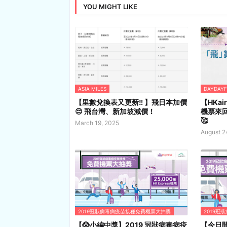
YOU MIGHT LIKE
ASIA MILES
DAYDAY
【里數兌換表又更新‼️ 】飛日本加價
【HKai
😔 飛台灣、新加坡減價！
機票來
🥰
March 19, 2025
August 2
2019冠狀病毒病疫苗接種免費機票大抽獎
2019冠
【😱小編中獎】2019 冠狀病毒病疫
【今日