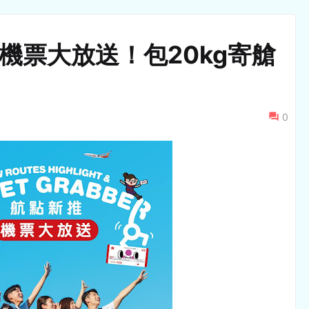
張機票大放送！包20kg寄艙
0