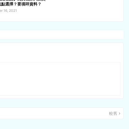
航點選擇？要填咩資料？
r 16, 2021
較舊