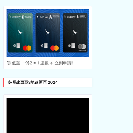
🥰 低至 HK$2 = 1 里數 ✈️ 立刻申請‼️
🥳 馬來西亞3地遊 🇲🇾 2024