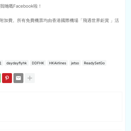
嘅Facebook啦！
及附加費。所有免費機票均由香港國際機場「飛遇世界鉅賞 」活
送
daydayflyhk
DDFHK
HKAirlines
jetso
ReadySetGo