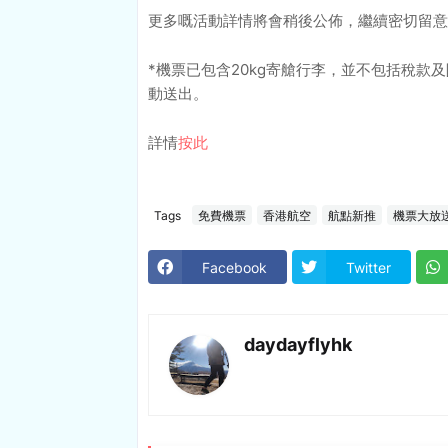
更多嘅活動詳情將會稍後公佈，繼續密切留意我哋
*機票已包含20kg寄艙行李，並不包括稅款
動送出。
詳情
按此
Tags
免費機票
香港航空
航點新推
機票大放
Facebook
Twitter
daydayflyhk