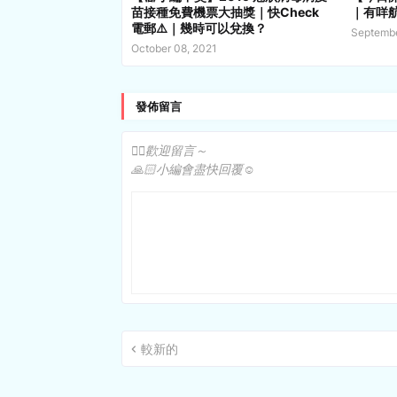
苗接種免費機票大抽獎｜快Check
｜有咩
電郵⚠️｜幾時可以兌換？
Septembe
October 08, 2021
發佈留言
✍🏻歡迎留言～
🙏🏻小編會盡快回覆☺️
較新的