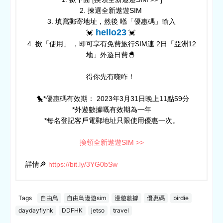
2. 揀選全新遨遊SIM ​
3. 填寫郵寄地址，然後 喺「優惠碼」輸入
hello23
💓
💓 ​
4. 撳「使用」 ，即可享有免費旅行SIM連 2日「亞洲12
地」外遊日費🐣​ ​
得你先有㗎咋！ ​
​ 🐤*優惠碼有效期： 2023年3月31日晚上11點59分​
*外遊數據嘅有效期為一年​
*每名登記客戶電郵地址只限使用優惠一次。
換領全新遨遊SIM >>
詳情🔎
https://bit.ly/3YG0bSw
Tags
自由鳥
自由鳥遨遊sim
漫遊數據
優惠碼
birdie
daydayflyhk
DDFHK
jetso
travel