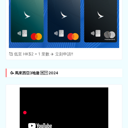
🥰 低至 HK$2 = 1 里數 ✈️ 立刻申請‼️
🥳 馬來西亞3地遊 🇲🇾 2024