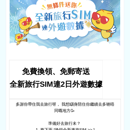
免費換領、免郵寄送​
全新旅行SIM連2日外遊數據
多謝你帶住我去旅行呀， 我想瞓身陪住你繼續去多啲唔
同嘅地方🥳​ ​
準備好去旅行未？ ​
1. 撳下面 [換領全新遨遊SIM >> ]​