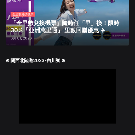
全里數兌換機票
「全里數兌換機票」隨時任「里」換！限時
30%「亞洲萬里通」 里數回贈優惠 ✈️
6月 01, 2026
❄️ 關西北陸遊2023-白川鄉 ❄️