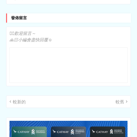
發佈留言
✍🏻歡迎留言～
🙏🏻小編會盡快回覆☺️
較新的
較舊