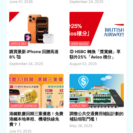
June 01, 2026
September 24, 2025
APPLE PAY
ASIA MILES
購買最新 iPhone 回贈高達
😍 HSBC 轉換「獎賞錢」享
8% 🥰
額外25%「Avios 積分」
September 24, 2025
August 02, 2025
AIRPORT EXPRESS
APPLE PAY
港鐵歡慶回歸三重優惠！免費
調整公共交通費用補貼計劃的
港鐵本地車程、機場快線免
補貼領取門檻！
費？！
May 28, 2025
July 01, 2025