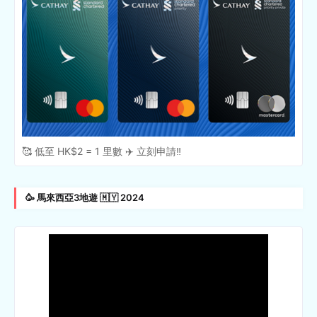
🥰 低至 HK$2 = 1 里數 ✈️ 立刻申請‼️
🥳 馬來西亞3地遊 🇲🇾 2024