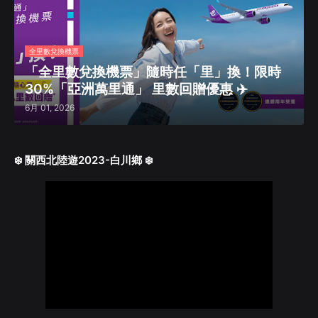
全里數兌換機票
「全里數兌換機票」隨時任「里」換！限時
30%「亞洲萬里通」 里數回贈優惠 ✈️
6月 01, 2026
❄️ 關西北陸遊2023-白川鄉 ❄️