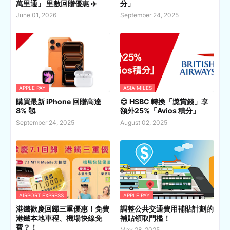
萬里通」 里數回贈優惠 ✈️
分」
June 01, 2026
September 24, 2025
APPLE PAY
ASIA MILES
購買最新 iPhone 回贈高達
😍 HSBC 轉換「獎賞錢」享
8% 🥰
額外25%「Avios 積分」
September 24, 2025
August 02, 2025
AIRPORT EXPRESS
APPLE PAY
港鐵歡慶回歸三重優惠！免費
調整公共交通費用補貼計劃的
港鐵本地車程、機場快線免
補貼領取門檻！
費？！
May 28, 2025