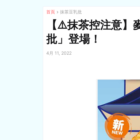
首頁
抹茶豆乳批
【⚠️抹茶控注意】
批」登場！
4月 11, 2022