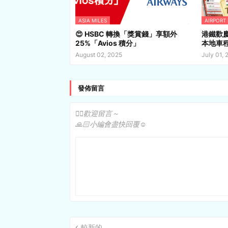
ASIA MILES
AIRPORT
😍 HSBC 轉換「獎賞錢」享額外
港鐵歡
25%「Avios 積分」
本地車
August 02, 2025
July 01, 
發佈留言
✍🏻歡迎留言～
🙏🏻小編會盡快回覆☺️
較新的