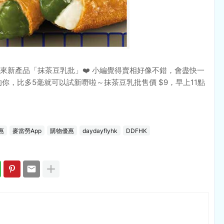
來新產品「抹茶豆乳批」❤️ 小編覺得賣相好像不錯，會盡快一
的你，比多5毫就可以試新嘢啦～抹茶豆乳批售價 $9，早上11點
惠
麥當勞App
購物優惠
daydayflyhk
DDFHK