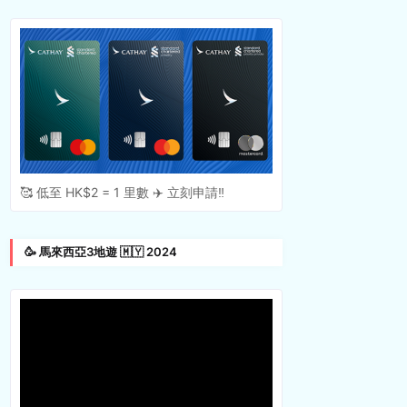
🥰 低至 HK$2 = 1 里數 ✈️ 立刻申請‼️
🥳 馬來西亞3地遊 🇲🇾 2024