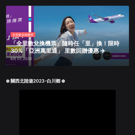
全里數兌換機票
「全里數兌換機票」隨時任「里」換！限時
30%「亞洲萬里通」 里數回贈優惠 ✈️
6月 01, 2026
❄️ 關西北陸遊2023-白川鄉 ❄️