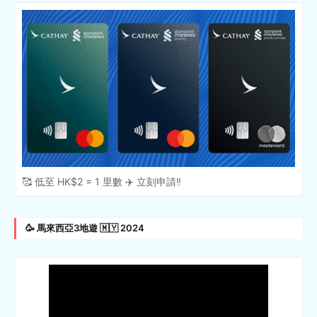
🥰 低至 HK$2 = 1 里數 ✈️ 立刻申請‼️
🥳 馬來西亞3地遊 🇲🇾 2024