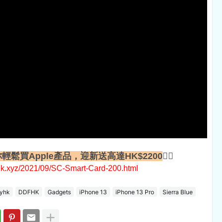
輕鬆買Apple產品，迎新送高達HK$2200
👇🏻
hk.xyz/2021/09/SC-Smart-Card-200.html
lyhk
DDFHK
Gadgets
iPhone 13
iPhone 13 Pro
Sierra Blue