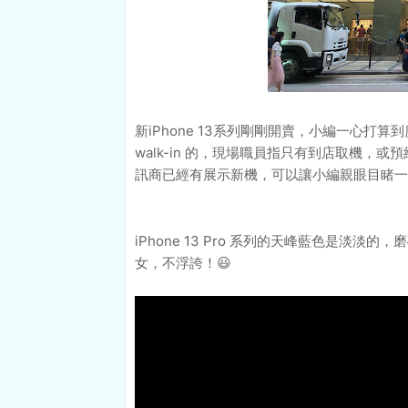
新iPhone 13系列剛剛開賣，小編一心打算到廣東
walk-in 的，現場職員指只有到店取機，
訊商已經有展示新機，可以讓小編親眼目睹一下
iPhone 13 Pro 系列的天峰藍色是淡淡
女，不浮誇！😃