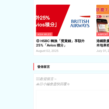
ASIA MILES
AIRPORT
😍 HSBC 轉換「獎賞錢」享額外
港鐵歡
25%「Avios 積分」
本地車
August 02, 2025
July 01, 
發佈留言
✍🏻歡迎留言～
🙏🏻小編會盡快回覆☺️