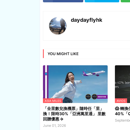
daydayflyhk
YOU MIGHT LIKE
ASIA MILES
AVIOS
「全里數兌換機票」隨時任「里」
😱 轉
換！限時30%「亞洲萬里通」 里數
40%「Q
回贈優惠 ✈️
Septembe
June 01, 2026