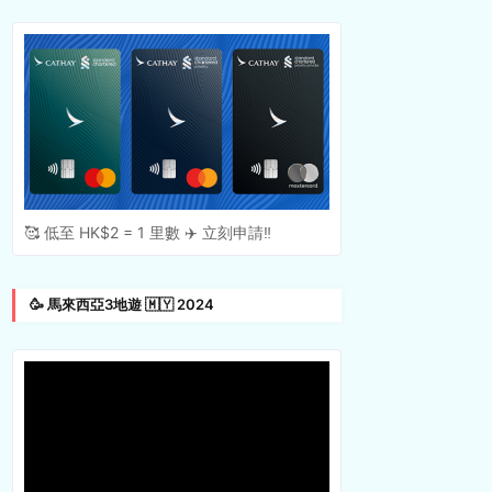
🥰 低至 HK$2 = 1 里數 ✈️ 立刻申請‼️
🥳 馬來西亞3地遊 🇲🇾 2024