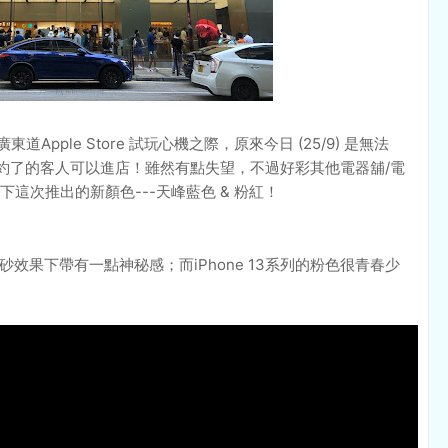
道Apple Store 試玩心機之際，原來今日 (25/9) 是無法
或預約了的客人可以進店！雖然有點失望，不過好彩其他電器舖/電
這次推出的新顏色---天峰藍色 & 粉紅！
的，磨砂效果下帶有一點神秘感；而iPhone 13系列的粉色很青春少