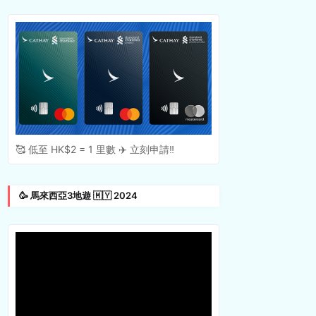
🥰 低至 HK$2 = 1 里數 ✈️ 立刻申請‼️
🥳 馬來西亞3地遊 🇲🇾 2024