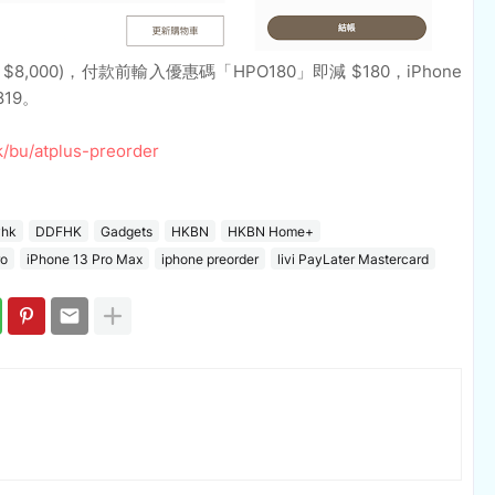
(機價未滿 $8,000)，付款前輸入優惠碼「HPO180」即減 $180，iPhone
819。
k/bu/atplus-preorder
yhk
DDFHK
Gadgets
HKBN
HKBN Home+
ro
iPhone 13 Pro Max
iphone preorder
livi PayLater Mastercard