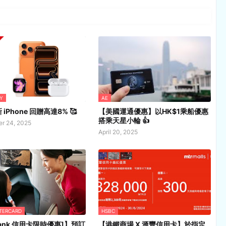
Y
AE
iPhone 回贈高達8% 🥰
【美國運通優惠】以HK$1乘船優惠
搭乘天星小輪 👍
r 24, 2025
April 20, 2025
STERCARD
HSBC
ibank 信用卡限時優惠]】預訂
【港鐵商場 X 滙豐信用卡】於指定