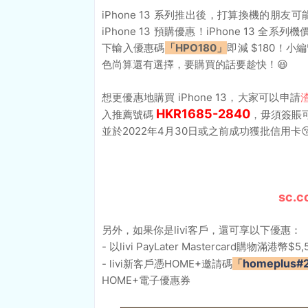
iPhone 13 系列推出後，打算換機的朋
iPhone 13 預購優惠！iPhone 13 全系列機
下輸入優惠碼
「HPO180」
即減 $180！小
色尚算還有選擇，要購買的話要趁快！😆
想更優惠地購買 iPhone 13，大家可以申請
HKR1685-2840
入推薦號碼
，毋須簽賬可
並於2022年4月30日或之前成功獲批信用卡
sc.c
另外，如果你是livi客戶，還可享以下優惠：
- 以livi PayLater Mastercard購物滿
homeplus#
- livi新客戶憑HOME+邀請碼
「
HOME+電子優惠券