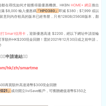
友可能都在尋找如何才能獲得最優惠機價。HKBN
HOME+ 網店
推出
價滿 $8,000 輸入優惠碼
「HPO380」
即減 $380；$7,999 或以
編留意到內存較高的版本已經售罄，只有128GB/256GB版本，顏
渣打Smart信用卡
，迎新優惠高達 $2200，經以下網址申請並輪
享額外HK$200現金回贈！需於2021年12月30日或之前申請，

👇🏻申請連結👇🏻
om/hk/zh/smartme
港幣$5,500再賞額外高達港幣$300現金回贈
2021
」
成功開立liviSave帳戶，可獲贈總值港幣$350之