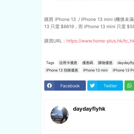
購買 iPhone 13 / iPhone 13 mini 
13 只需 $6619，而 iPhone 13 mini 只需 $5
購買URL：
https://www.home-plus.hk/tc_h
Tags
信用卡優惠
優惠碼
購物優惠
daydayfl
iPhone 13 預購優惠
iPhone 13 mini
iPhone 13 P
Facebook
Twitter
daydayflyhk