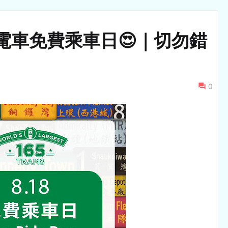
港電車免費乘車日😍｜切勿錯
0