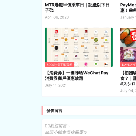
MTR港鐵半價乘車日｜記低以下日
PayM
子🥰
惠！🍔
April 06, 2023
January 
5000蚊電子消費券
DAYDAY
【消費券】一圖睇晒WeChat Pay
【初體驗
消費券商戶優惠放題
食？｜甜
#スシロ
July 11, 2021
July 04,
發佈留言
✍🏻歡迎留言～
🙏🏻小編會盡快回覆☺️