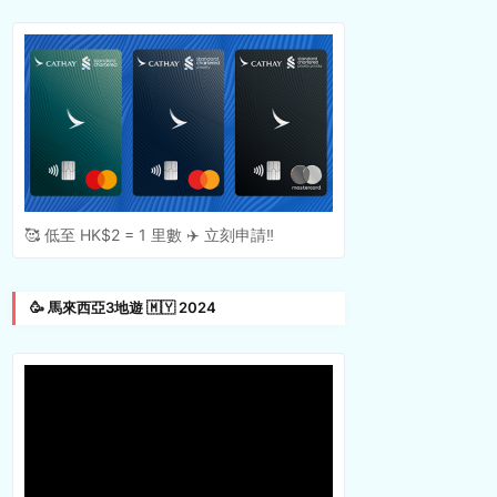
🥰 低至 HK$2 = 1 里數 ✈️ 立刻申請‼️
🥳 馬來西亞3地遊 🇲🇾 2024