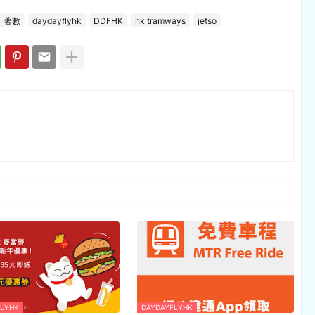
著數
daydayflyhk
DDFHK
hk tramways
jetso
FLYHK
DAYDAYFLYHK