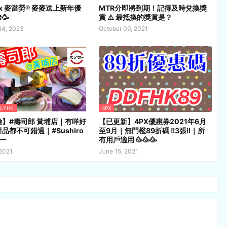
e x 麥當勞® 麥麥送上新年優
MTR分即將到期！記得及時兌換獎
🥳
賞 ⚠️ 最抵換的獎賞是？
14, 2023
October 09, 2021
FLYHK
4PX
】#壽司郎 黃埔店｜有咩好
【已更新】4PX優惠券2021年6月
品都不可錯過｜#Sushiro
至9月｜無門檻89折碼 ‼️3張‼️｜所
ー
有用戶適用 🥳🥳🥳
 2021
June 15, 2021