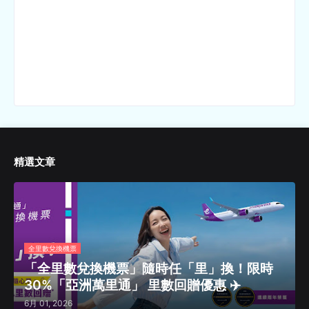
精選文章
全里數兌換機票
「全里數兌換機票」隨時任「里」換！限時
30%「亞洲萬里通」 里數回贈優惠 ✈️
6月 01, 2026