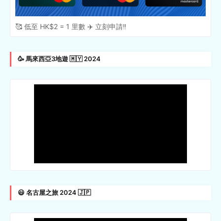
🥰 低至 HK$2 = 1 里數 ✈️ 立刻申請‼️
🥳 馬來西亞3地遊 🇲🇾 2024
😃 名古屋之旅 2024 🇯🇵