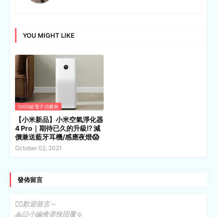
YOU MIGHT LIKE
5000蚊電子消費券
【小米新品】小米空氣淨化器
4 Pro｜期待已久的升級⁉️ 減
價兼送藍牙耳機/感應夜燈😱
October 02, 2021
發佈留言
✍🏻歡迎留言～
🙏🏻小編會盡快回覆☺️