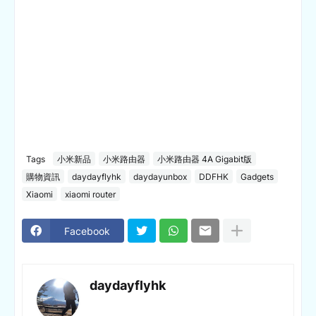
Tags
小米新品
小米路由器
小米路由器 4A Gigabit版
購物資訊
daydayflyhk
daydayunbox
DDFHK
Gadgets
Xiaomi
xiaomi router
Facebook
daydayflyhk