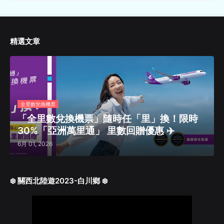
精選文章
全里數兌換機票
「全里數兌換機票」隨時任「里」換！限時
30%「亞洲萬里通」 里數回贈優惠 ✈️
6月 01, 2026
❄️ 關西北陸遊2023-白川鄉 ❄️