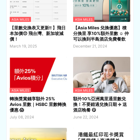
ASIA MILES
ASIA MILES
【里數兌換表又更新‼️ 】飛日
【Asia Miles 兌換優惠】積
本加價😔 飛台灣、新加坡減
分換里 享10%額外里數 ☺️ 仲
價！
可以換到半島酒店免費餐飲
March 19, 2025
December 21, 2024
ASIA MILES
ASIA MILES
轉換獎賞錢享額外 25%
額外10%亞洲萬里通里數兌
Avios 里數｜HSBC 里數轉換
換！不要錯過兌換日期 ✈️ 送
優惠 😱
酒店晚餐 😋
July 08, 2024
June 22, 2024