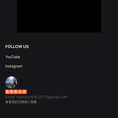
FOLLOW US
YouTube
instagram
daydayflyhk
Email: daydayflyhk2017@gmail.com
查看我的完整個人檔案