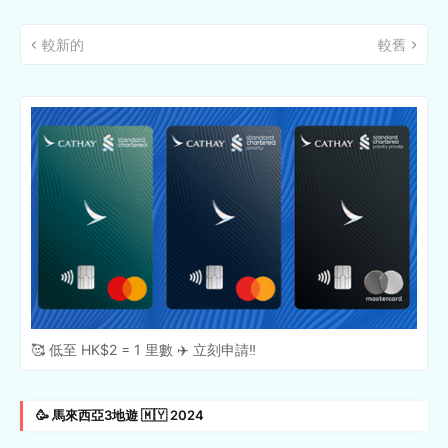
較新的
較舊
🥰 低至 HK$2 = 1 里數 ✈️ 立刻申請‼️
🥳 馬來西亞3地遊 🇲🇾 2024