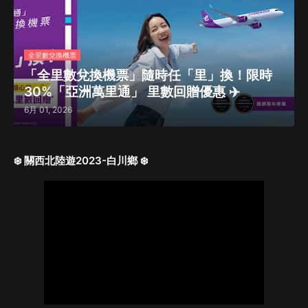
全里數兌換機票
「全里數兌換機票」隨時任「里」換！限時
30%「亞洲萬里通」 里數回贈優惠 ✈️
6月 01, 2026
❄️ 關西北陸遊2023-白川鄉 ❄️