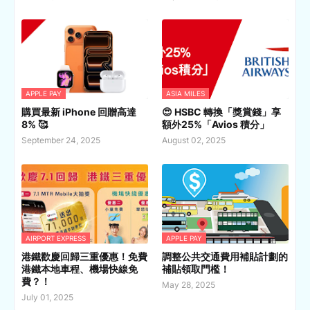
APPLE PAY
ASIA MILES
購買最新 iPhone 回贈高達
😍 HSBC 轉換「獎賞錢」享
8% 🥰
額外25%「Avios 積分」
September 24, 2025
August 02, 2025
AIRPORT EXPRESS
APPLE PAY
港鐵歡慶回歸三重優惠！免費
調整公共交通費用補貼計劃的
港鐵本地車程、機場快線免
補貼領取門檻！
費？！
May 28, 2025
July 01, 2025