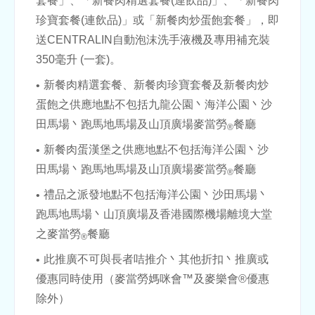
套餐」、「新餐肉精選套餐(連飲品)」、「新餐肉
珍寶套餐(連飲品)」或「新餐肉炒蛋飽套餐」，即
送CENTRALIN自動泡沫洗手液機及專用補充裝
350毫升 (一套)。
新餐肉精選套餐、新餐肉珍寶套餐及新餐肉炒
蛋飽之供應地點不包括九龍公園丶海洋公園丶沙
田馬場丶跑馬地馬場及山頂廣場麥當勞
餐廳
®
新餐肉蛋漢堡之供應地點不包括海洋公園丶沙
田馬場丶跑馬地馬場及山頂廣場麥當勞
餐廳
®
禮品之派發地點不包括海洋公園丶沙田馬場丶
跑馬地馬場丶山頂廣場及香港國際機場離境大堂
之麥當勞
餐廳
®
此推廣不可與長者咭推介丶其他折扣丶推廣或
優惠同時使用（麥當勞媽咪會™及麥樂會®優惠
除外）