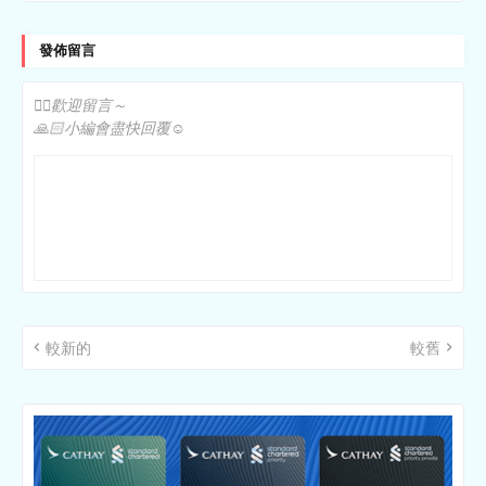
發佈留言
✍🏻歡迎留言～
🙏🏻小編會盡快回覆☺️
較新的
較舊