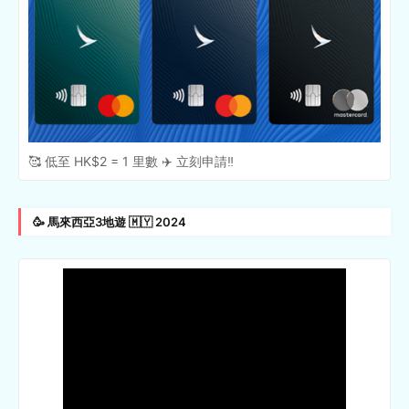
🥰 低至 HK$2 = 1 里數 ✈️ 立刻申請‼️
🥳 馬來西亞3地遊 🇲🇾 2024