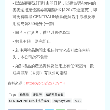
[透過麥麥送訂購] 由即日起，以麥當勞App內的
麥麥送指定優惠券惠顧滿HK$120 (不連運費)，即
可免費獲得 CENTRALIN自動泡沫洗手液機及專
用補充裝350毫升 (一套)
圖片只供參考，禮品以實物為準
數量有限，送完即止
若使用禮品期間出現任何情況或引致任何損
失，本公司恕不負責
如對禮品的產品資料及使用上有任何查詢，歡
迎與威萊（香港）有限公司聯絡
資料來源：
https://bit.ly/2S7C9mH
Tags
母親節
麥當勞
精選早晨套餐
CENTRALIN自動泡沫洗手液機
daydayflyhk
M記