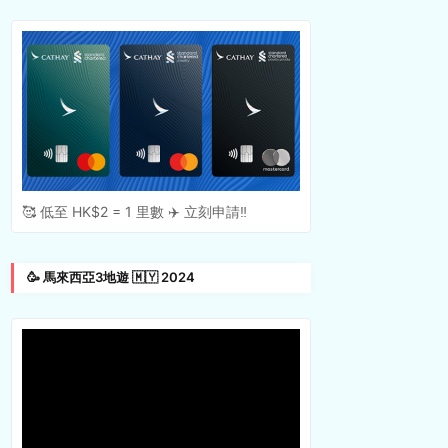
🥰 低至 HK$2 = 1 里數 ✈️ 立刻申請‼️
🥳 馬來西亞3地遊 🇲🇾 2024