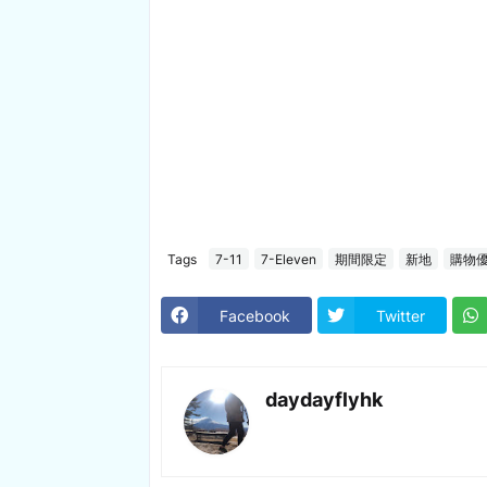
Tags
7-11
7-Eleven
期間限定
新地
購物
Facebook
Twitter
daydayflyhk