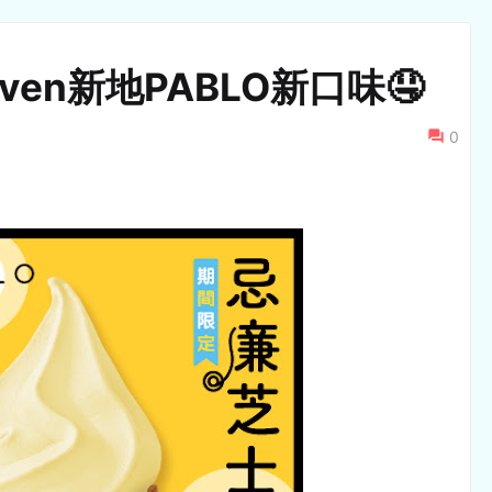
ven新地PABLO新口味🤤
0