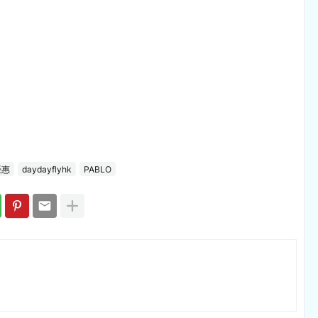
優惠
daydayflyhk
PABLO