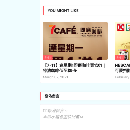
YOU MIGHT LIKE
7-11
7-11
【7-11】逢星期1即磨咖啡買1送1｜
NESC
特濃咖啡低至$9 ☕️
可愛招財
March 07, 2021
February
發佈留言
✍🏻歡迎留言～
🙏🏻小編會盡快回覆☺️