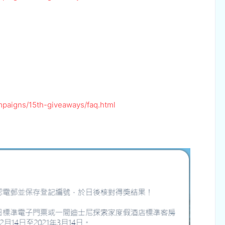
paigns/15th-giveaways/faq.html
：