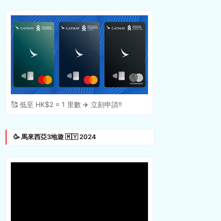
🥰 低至 HK$2 = 1 里數 ✈️ 立刻申請‼️
🥳 馬來西亞3地遊 🇲🇾 2024