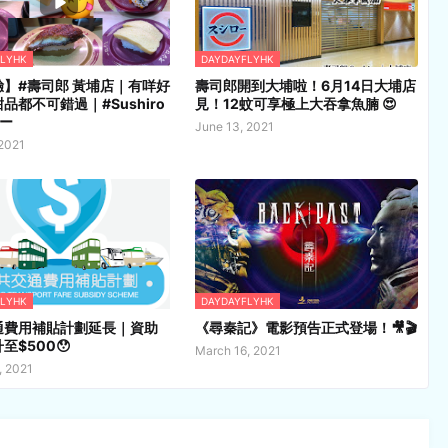
FLYHK
DAYDAYFLYHK
】#壽司郎 黃埔店｜有咩好
壽司郎開到大埔啦！6月14日大埔店
品都不可錯過｜#Sushiro
見！12蚊可享極上大吞拿魚腩 😍
ー
June 13, 2021
 2021
FLYHK
DAYDAYFLYHK
通費用補貼計劃延長｜資助
《尋秦記》電影預告正式登場！🎥🎬
至$500😯
March 16, 2021
, 2021