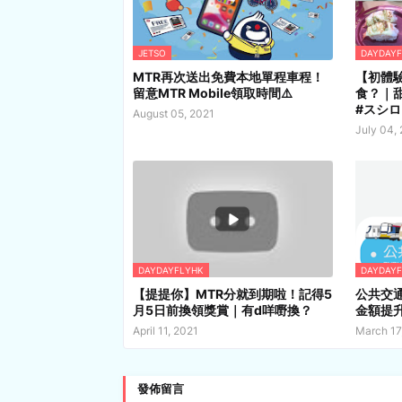
JETSO
DAYDAY
MTR再次送出免費本地單程車程！
【初體驗
留意MTR Mobile領取時間⚠️
食？｜甜
#スシロ
August 05, 2021
July 04,
DAYDAYFLYHK
DAYDAY
【提提你】MTR分就到期啦！記得5
公共交
月5日前換領獎賞｜有d咩嘢換？
金額提升
April 11, 2021
March 17
發佈留言