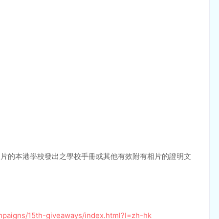
有相片的本港學校發出之學校手冊或其他有效附有相片的證明文
paigns/15th-giveaways/index.html?l=zh-hk