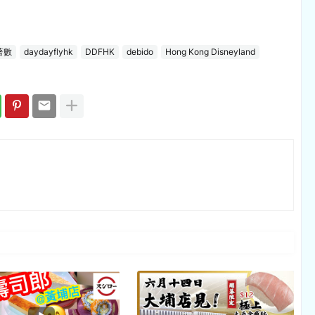
著數
daydayflyhk
DDFHK
debido
Hong Kong Disneyland