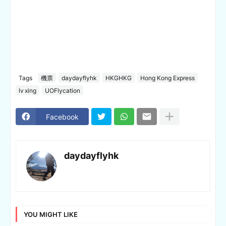
Tags
機票
daydayflyhk
HKGHKG
Hong Kong Express
lv xing
UOFlycation
Facebook
daydayflyhk
YOU MIGHT LIKE