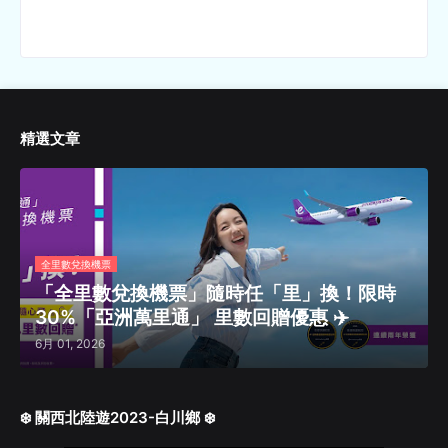
精選文章
全里數兌換機票
「全里數兌換機票」隨時任「里」換！限時
30%「亞洲萬里通」 里數回贈優惠 ✈️
6月 01, 2026
❄️ 關西北陸遊2023-白川鄉 ❄️