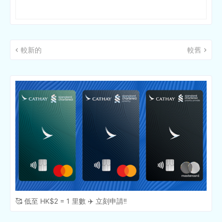
較新的
較舊
🥰 低至 HK$2 = 1 里數 ✈️ 立刻申請‼️