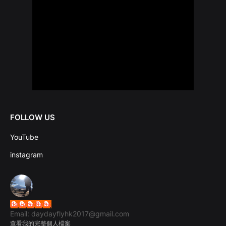
FOLLOW US
YouTube
instagram
daydayflyhk
Email: daydayflyhk2017@gmail.com
查看我的完整個人檔案