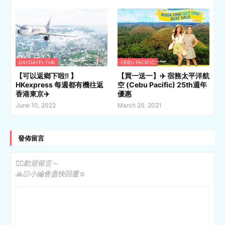
DAYDAYFLYHK
CEBU PACIFIC
【可以返鄉下啦‼️ 】
【買一送一】✈️ 宿務太平洋航
HKexpress 每週都有機往返
空 (Cebu Pacific) 25th週年
香港東京✈️
優惠
June 10, 2022
March 20, 2021
發佈留言
✍🏻歡迎留言～
🙏🏻小編會盡快回覆☺️