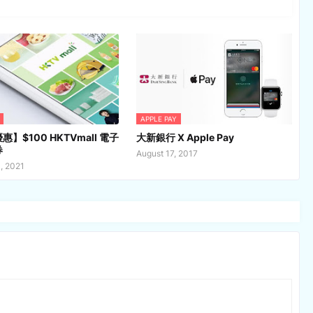
APPLE PAY
】$100 HKTVmall 電子
大新銀行 X Apple Pay
券
August 17, 2017
, 2021