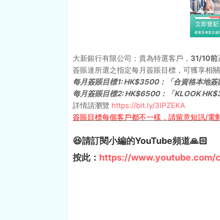
大新銀行有限公司：貴為特選客戶，
31/10前
簽賬達所選之指定每月簽賬目標，可獲享相關
每月簽賬目標1: HK$3500：「合資格本地簽賬每 
每月簽賬目標2: HK$6500：「KLOOK H
詳情請瀏覽
https://bit.ly/3lPZEKA
簽賬目標每個客戶都不一樣，請留意短訊/電
😆請訂閱小編的YouTube頻道🙏🏻
按此：
https://www.youtube.com/c