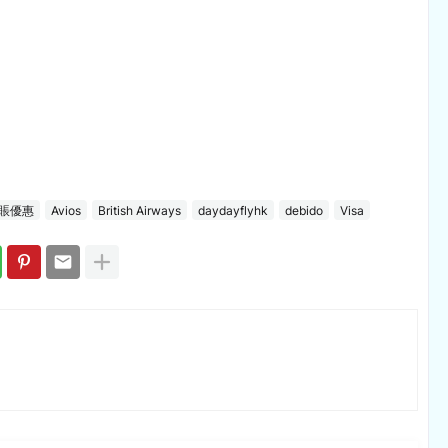
賬優惠
Avios
British Airways
daydayflyhk
debido
Visa