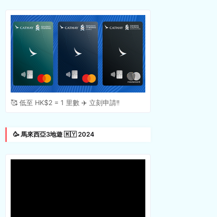
🥰 低至 HK$2 = 1 里數 ✈️ 立刻申請‼️
🥳 馬來西亞3地遊 🇲🇾 2024