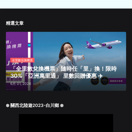
精選文章
全里數兌換機票
「全里數兌換機票」隨時任「里」換！限時
30%「亞洲萬里通」 里數回贈優惠 ✈️
6月 01, 2026
❄️ 關西北陸遊2023-白川鄉 ❄️