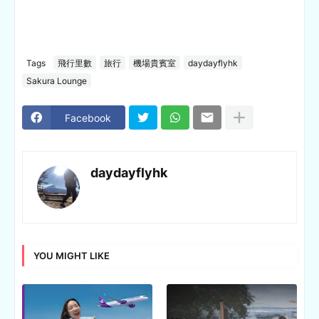
Tags
飛行里數
旅行
機場貴賓室
daydayflyhk
Sakura Lounge
Facebook
daydayflyhk
YOU MIGHT LIKE