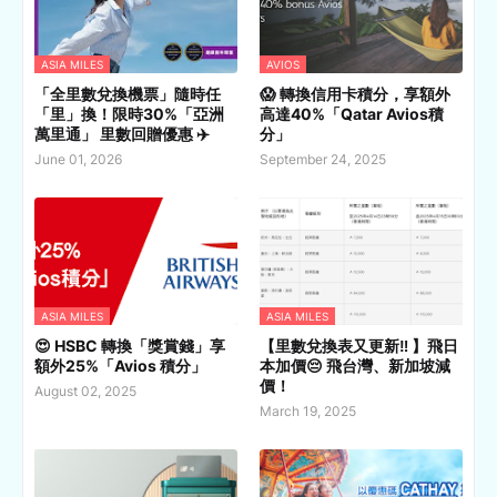
ASIA MILES
AVIOS
「全里數兌換機票」隨時任
😱 轉換信用卡積分，享額外
「里」換！限時30%「亞洲
高達40%「Qatar Avios積
萬里通」 里數回贈優惠 ✈️
分」
June 01, 2026
September 24, 2025
ASIA MILES
ASIA MILES
😍 HSBC 轉換「獎賞錢」享
【里數兌換表又更新‼️ 】飛日
額外25%「Avios 積分」
本加價😔 飛台灣、新加坡減
價！
August 02, 2025
March 19, 2025