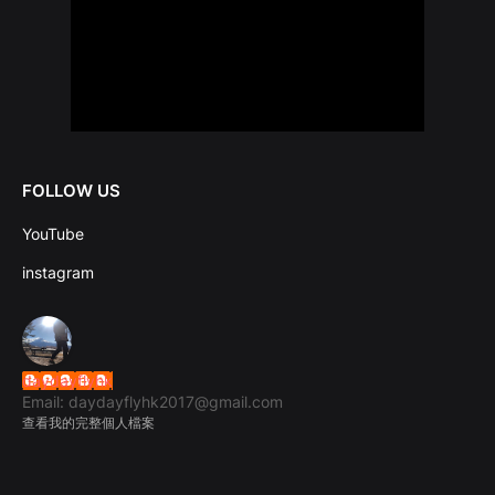
FOLLOW US
YouTube
instagram
daydayflyhk
Email: daydayflyhk2017@gmail.com
查看我的完整個人檔案