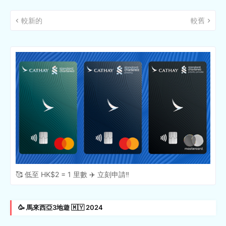
較新的
較舊
🥰 低至 HK$2 = 1 里數 ✈️ 立刻申請‼️
🥳 馬來西亞3地遊 🇲🇾 2024