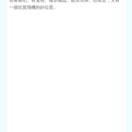
去看看吧。有電視、報章雜誌、航班水牌。往前走，又有
一個欣賞飛機的好位置。