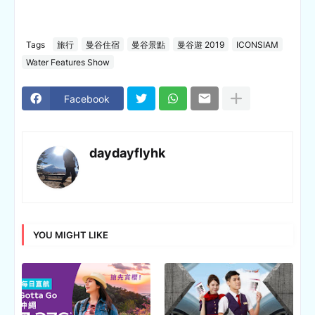
Tags
旅行
曼谷住宿
曼谷景點
曼谷遊 2019
ICONSIAM
Water Features Show
Facebook
daydayflyhk
YOU MIGHT LIKE