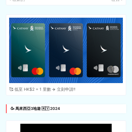
🥰 低至 HK$2 = 1 里數 ✈️ 立刻申請‼️
🥳 馬來西亞3地遊 🇲🇾 2024