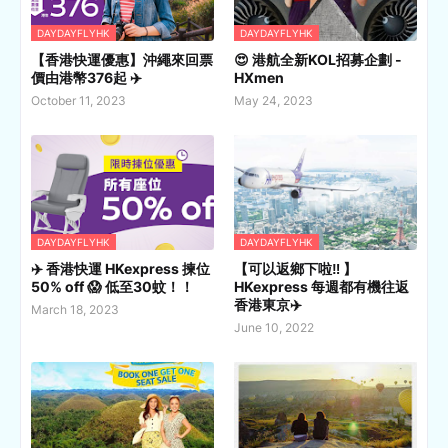
DAYDAYFLYHK
DAYDAYFLYHK
【香港快運優惠】沖繩來回票
😍 港航全新KOL招募企劃 -
價由港幣376起 ✈️
HXmen
October 11, 2023
May 24, 2023
DAYDAYFLYHK
DAYDAYFLYHK
✈️ 香港快運 HKexpress 揀位
【可以返鄉下啦‼️ 】
50% off 😱 低至30蚊！！
HKexpress 每週都有機往返
香港東京✈️
March 18, 2023
June 10, 2022