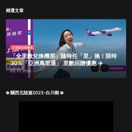
精選文章
全里數兌換機票
「全里數兌換機票」隨時任「里」換！限時
30%「亞洲萬里通」 里數回贈優惠 ✈️
6月 01, 2026
❄️ 關西北陸遊2023-白川鄉 ❄️