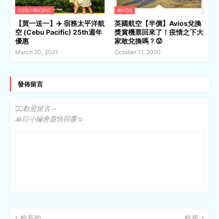
CEBU PACIFIC
AVIOS
【買一送一】✈️ 宿務太平洋航
英國航空【半價】Avios兌換
空 (Cebu Pacific) 25th週年
獎賞機票回來了！疫情之下大
優惠
家敢兌換嗎？😟
March 20, 2021
October 11, 2020
發佈留言
✍🏻歡迎留言～
🙏🏻小編會盡快回覆☺️
較新的
較舊