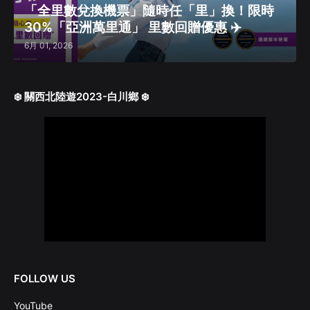
「全里數兌換機票」隨時任「里」換！限時
30%「亞洲萬里通」 里數回贈優惠 ✈️
6月 01, 2026
❄️ 關西北陸遊2023-白川鄉 ❄️
FOLLOW US
YouTube