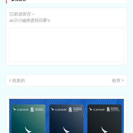
✍🏻歡迎留言～
🙏🏻小編會盡快回覆☺️
較新的
較舊