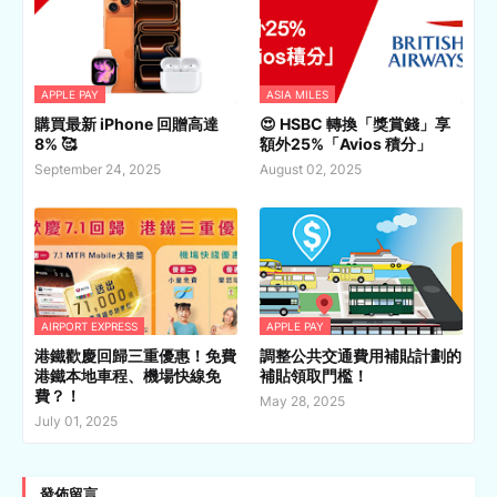
APPLE PAY
ASIA MILES
購買最新 iPhone 回贈高達
😍 HSBC 轉換「獎賞錢」享
8% 🥰
額外25%「Avios 積分」
September 24, 2025
August 02, 2025
AIRPORT EXPRESS
APPLE PAY
港鐵歡慶回歸三重優惠！免費
調整公共交通費用補貼計劃的
港鐵本地車程、機場快線免
補貼領取門檻！
費？！
May 28, 2025
July 01, 2025
發佈留言