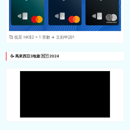
🥰 低至 HK$2 = 1 里數 ✈️ 立刻申請‼️
🥳 馬來西亞3地遊 🇲🇾 2024