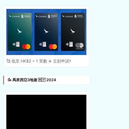
🥰 低至 HK$2 = 1 里數 ✈️ 立刻申請‼️
🥳 馬來西亞3地遊 🇲🇾 2024