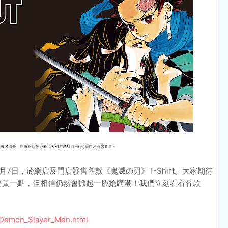
8月7日，於網店及門店發售各款《鬼滅の刃》T-Shirt。大家期待
yen 要貴一點，但相信仍然會掀起一股搶購潮！我們立刻看看各款
_Demon_Slayer_Men.html