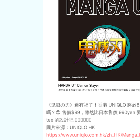
《鬼滅の刃》迷有福了！香港 UNIQLO 將於
嗎？😍 售價$99，雖然比日本售價 990
tee 的設計吧 👇🏻👇🏻👇🏻
圖片來源：UNIQLO HK
https://www.uniqlo.com.hk/zh_HK/Manga