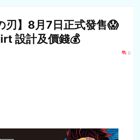
滅の刃】8月7日正式發售😱
irt 設計及價錢💰
0