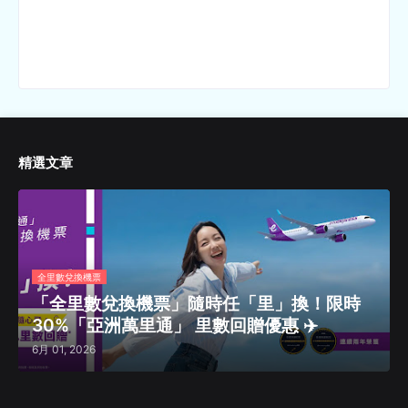
精選文章
全里數兌換機票
「全里數兌換機票」隨時任「里」換！限時
30%「亞洲萬里通」 里數回贈優惠 ✈️
6月 01, 2026