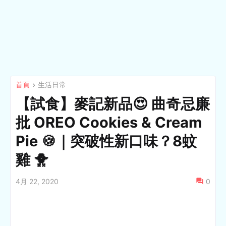
首頁
生活日常
【試食】麥記新品😍 曲奇忌廉
批 OREO Cookies & Cream
Pie 🍪｜突破性新口味？8蚊
雞 🐥
4月 22, 2020
0