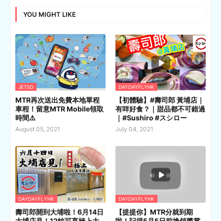
YOU MIGHT LIKE
JETSO
DAYDAYFLYHK
MTR再次送出免費本地單程
【初體驗】#壽司郎 黃埔店｜
車程！留意MTR Mobile領取
有咩好食？｜甜品都不可錯過
時間⚠️
｜#Sushiro #スシロー
August 05, 2021
July 04, 2021
DAYDAYFLYHK
DAYDAYFLYHK
壽司郎開到大埔啦！6月14日
【提提你】MTR分就到期
大埔店見！12蚊可享極上大
啦！記得5月5日前換領獎賞