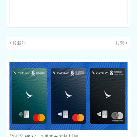
較新的
較舊
🥰 低至 HK$2 = 1 里數 ✈️ 立刻申請‼️