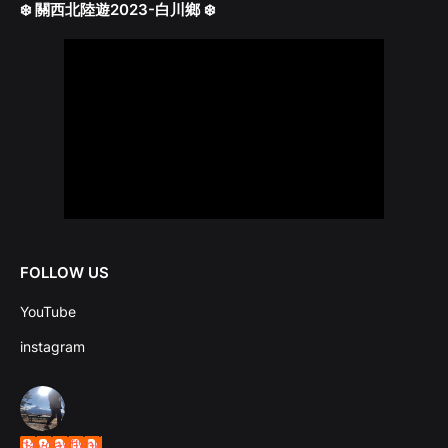
❄️ 關西北陸遊2023-白川鄉 ❄️
FOLLOW US
YouTube
instagram
daydayflyhk