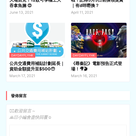
吞拿魚腩 😍
｜有d咩嘢換？
June 13, 2021
April 11, 2021
DAYDAYFLYHK
DAYDAYFLYHK
公共交通費用補貼計劃延長｜
《尋秦記》電影預告正式登
資助金額提升至$500😯
場！🎥🎬
March 17, 2021
March 16, 2021
發佈留言
✍🏻歡迎留言～
🙏🏻小編會盡快回覆☺️