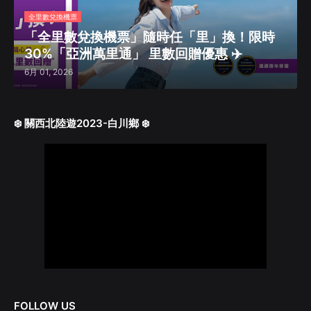
全里數兌換機票
「全里數兌換機票」隨時任「里」換！限時
30%「亞洲萬里通」 里數回贈優惠 ✈️
6月 01, 2026
❄️ 關西北陸遊2023-白川鄉 ❄️
FOLLOW US