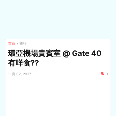
首頁
旅行
環亞機場貴賓室 @ Gate 40
有咩食??
11月 02, 2017
0