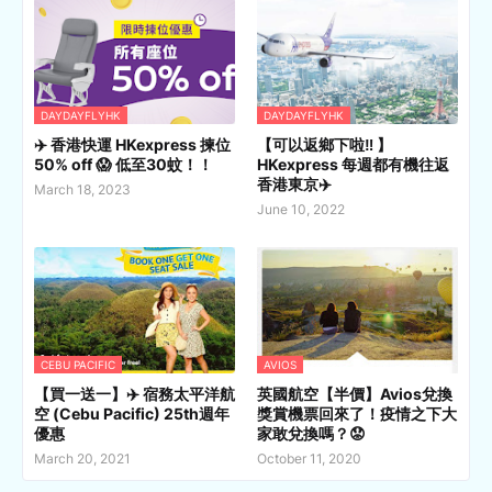
DAYDAYFLYHK
DAYDAYFLYHK
✈️ 香港快運 HKexpress 揀位
【可以返鄉下啦‼️ 】
50% off 😱 低至30蚊！！
HKexpress 每週都有機往返
香港東京✈️
March 18, 2023
June 10, 2022
CEBU PACIFIC
AVIOS
【買一送一】✈️ 宿務太平洋航
英國航空【半價】Avios兌換
空 (Cebu Pacific) 25th週年
獎賞機票回來了！疫情之下大
優惠
家敢兌換嗎？😟
March 20, 2021
October 11, 2020