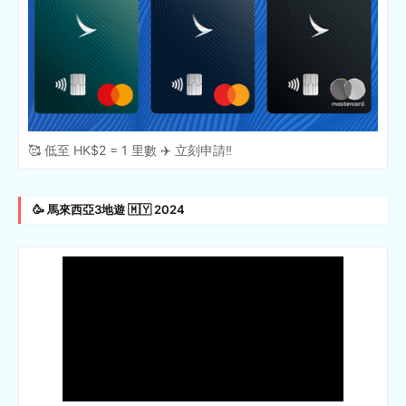
🥰 低至 HK$2 = 1 里數 ✈️ 立刻申請‼️
🥳 馬來西亞3地遊 🇲🇾 2024