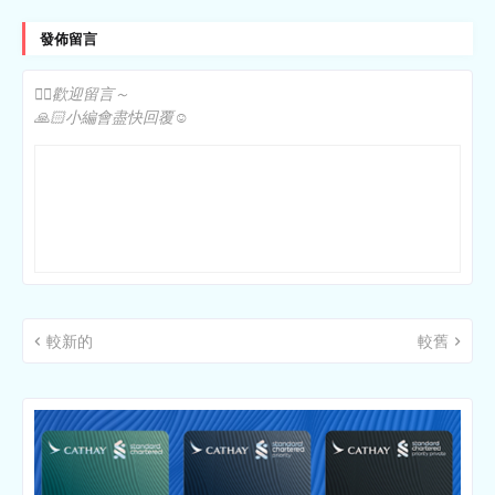
發佈留言
✍🏻歡迎留言～
🙏🏻小編會盡快回覆☺️
較新的
較舊