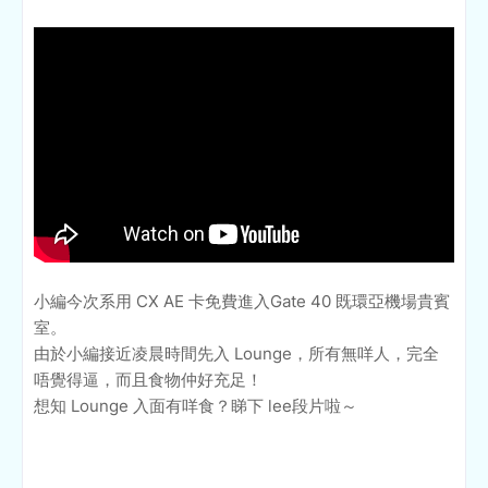
小編今次系用 CX AE 卡免費進入Gate 40 既環亞機場貴賓
室。
由於小編接近凌晨時間先入 Lounge，所有無咩人，完全
唔覺得逼，而且食物仲好充足！
想知 Lounge 入面有咩食？睇下 lee段片啦～